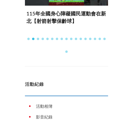
動會臺中
115年全國身心障礙國民運動會在新
115
北【射箭射擊保齡球】
北【田
活動紀錄
活動相簿
影音紀錄