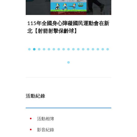
動會臺中
115年全國身心障礙國民運動會在新
115
北【射箭射擊保齡球】
北【田
活動紀錄
活動相簿
影音紀錄