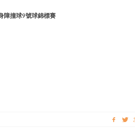
國身障撞球9號球錦標賽