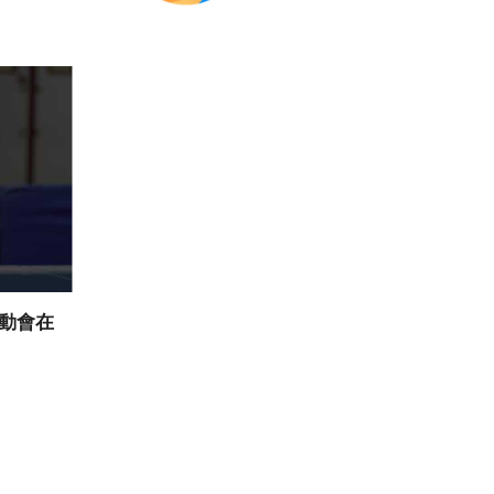
運動會在
115年全國身心障礙國民運動會在
115年
】
新北【籃球游泳健力】
新北【