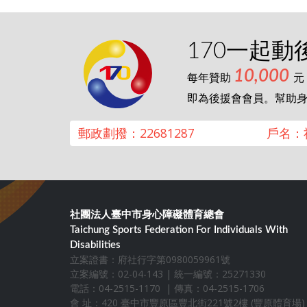
170一起動
10,000
每年贊助
元
即為後援會會員。幫助
郵政劃撥：22681287
戶名：
社團法人臺中市身心障礙體育總會
Taichung Sports Federation For Individuals With
Disabilities
立案證書：府社行字第0980059961號
立案編號：02-04-143 | 統一編號：25271330
電話：04-2515-1170 | 傳真：04-2515-1706
會 址：420 臺中市豐原區豐北街221號2樓 (豐原體育場)