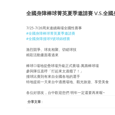
全國身障棒球菁英夏季邀請賽 V.S.全
7/25-7/26周末連續兩場全國性賽事
#全國身障棒球菁英夏季邀請賽
#全國身障撞球9號球錦標賽
激烈競爭、球友相聚、切磋球技
精彩活動畫面看過來
棒球⚾場地從壘球場升級正式賽場-萬壽棒球場
參與隊伍直呼「打起來太過癮了！」
撞球比賽則有來自全國各地的選手
特地提前一天來台中適應場地、觀光旅遊、享受美食
各位好朋友，台中歡迎您們 明年一定還要再來喔~
分享文章 :