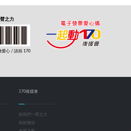
一臂之力
心 / 請捐 170
170後援會
助我們一臂之力
捐款徵信
表單下載