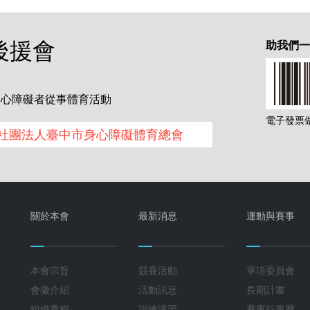
後援會
助我們
身心障礙者從事體育活動
電子發票做愛
社團法人臺中市身心障礙體育總會
關於本會
最新消息
運動與賽事
本會宗旨
競賽活動
單項委員會
會徽介紹
活動訊息
長期計畫
組織章程
訓練講習
賽事行事曆