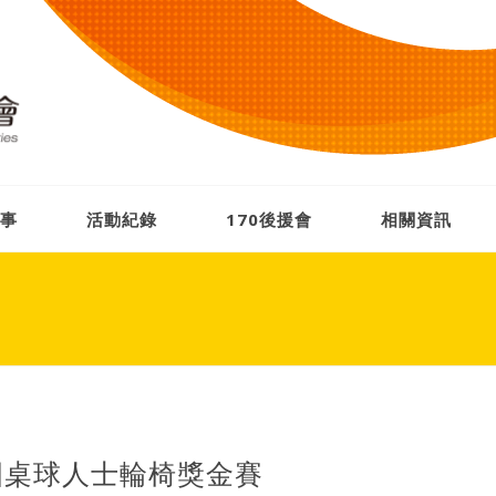
事
活動紀錄
170後援會
相關資訊
國桌球人士輪椅獎金賽