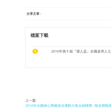
分享文章 :
檔案下載
1
2016年第十屆『傑人盃』全國桌球人士輪
上一篇:
2016年全國身心障礙游泳運動大集合錦標賽--報名開跑