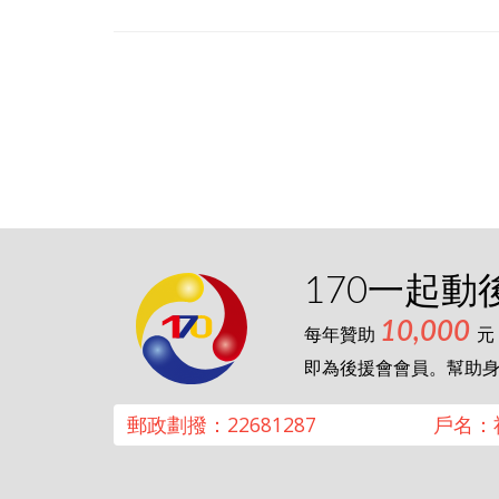
170一起動
10,000
每年贊助
元
即為後援會會員。幫助
郵政劃撥：22681287
戶名：