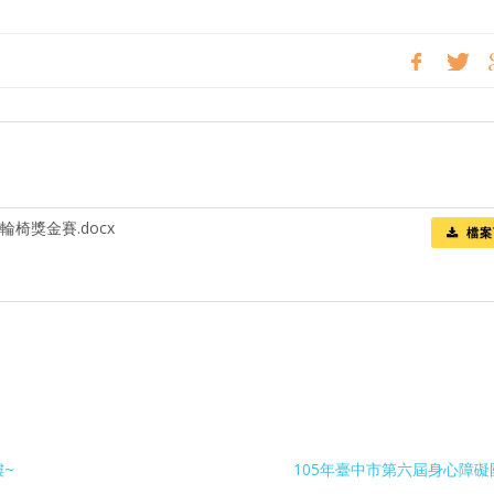
椅獎金賽.docx
檔案
摟~
105年臺中市第六屆身心障