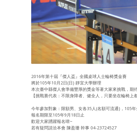
2016年第十屆『傑人盃』全國桌球人士輪椅獎金賽
將於105年10月2日(日) 靜宜大學辦理
本次臺中縣傑人會準備豐厚的獎金等著大家來挑戰，期待
【挑戰賽代表：不限身障者、健全人，只要坐在輪椅上都可
今年參加對象：限額男、女各35人(名額可流通)，10
報名期限至105年9月18日止
歡迎大家踴躍報名唷~
若有疑問請洽本會 陳盈珊 幹事 04-23724527