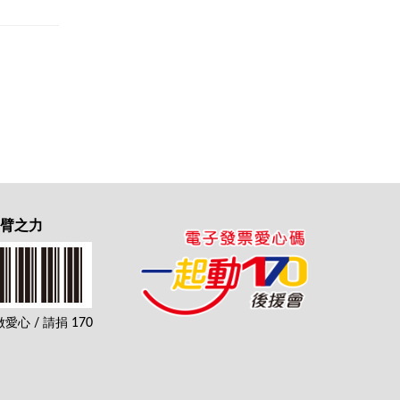
一臂之力
心 / 請捐 170