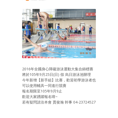
2016年全國身心障礙游泳運動大集合錦標賽
將於105年9月25日(日) 假 烏日游泳池辦理
今年新增【新手組】比賽，歡迎初學游泳者也
可以使用輔具一同進行競賽
報名期限至105年9月9止
歡迎大家踴躍報名唷~
若有疑問請洽本會 賈俊瀚 幹事 04-23724527