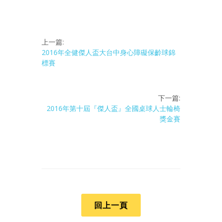
上一篇:
2016年全健傑人盃大台中身心障礙保齡球錦
標賽
下一篇:
2016年第十屆『傑人盃』全國桌球人士輪椅
獎金賽
回上一頁