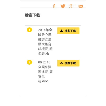
檔案下載
1
2016年全
檔案下載
國身心障
礙游泳運
動大集合
錦標賽_報
名表.xls
2
00 2016
檔案下載
全國身障
游泳賽_競
賽規
程.doc