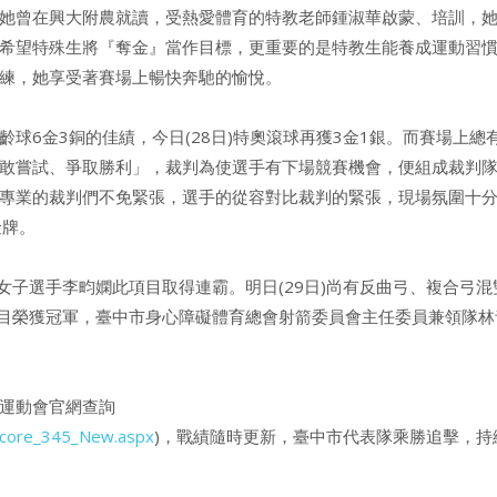
她曾在興大附農就讀，受熱愛體育的特教老師鍾淑華啟蒙、培訓，
希望特殊生將『奪金』當作目標，更重要的是特教生能養成運動習
練，她享受著賽場上暢快奔馳的愉悅。
6金3銅的佳績，今日(28日)特奧滾球再獲3金1銀。而賽場上總
敢嘗試、爭取勝利」，裁判為使選手有下場競賽機會，便組成裁判
專業的裁判們不免緊張，選手的從容對比裁判的緊張，現場氛圍十
金牌。
子選手李畇嫻此項目取得連霸。明日(29日)尚有反曲弓、複合弓混
項目榮獲冠軍，臺中市身心障礙體育總會射箭委員會主任委員兼領隊林
運動會官網查詢
/Score_345_New.aspx
)，戰績隨時更新，臺中市代表隊乘勝追擊，持