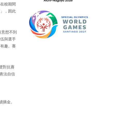
她在校期間
慣」，因此
有意想不到
隊伍與選手
分有趣。賽
雙對抗賽
青法自信
續摘金。