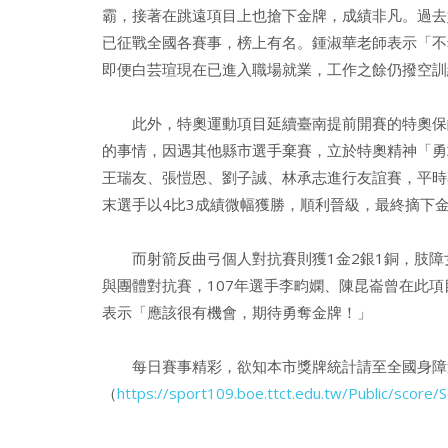
霸，接著在跳遠項目上也搶下金牌，成績非凡。過去
已征戰全國各賽事，榜上有名。鍾淑華老師表示「不
即便白芸瑄現在已進入職場就業，工作之餘仍撥空訓
此外，特奧運動項目延續臺南提前開賽的特奧保齡球
的事情，因遇其他縣市選手棄賽，立於特奧精神「勇
王瑞友、張愷恩、劉子誠、林承志進行友誼賽，平時
末選手以4比3成績微幅獲勝，順利晉級，最終摘下
而射箭反曲弓個人對抗賽則獲1金2銀1銅，肢障女
與團體對抗賽，107年選手李畇嫻、陳昆崙曾在此
表示「應該很有機會，期待勇奪金牌！」
每日賽事精彩，欲知本市獎牌統計請至全國身障
（
https://sport109.boe.ttct.edu.tw/Public/score