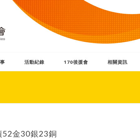
事
活動紀錄
170後援會
相關資訊
52金30銀23銅