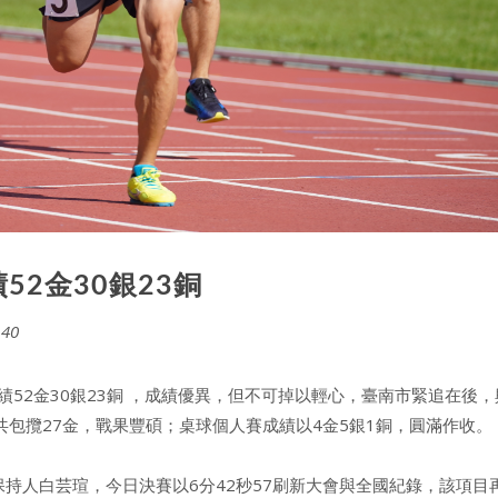
績52金30銀23銅
40
2金30銀23銅 ，成績優異，但不可掉以輕心，臺南市緊追在後，
包攬27金，戰果豐碩；桌球個人賽成績以4金5銀1銅，圓滿作收。
持人白芸瑄，今日決賽以6分42秒57刷新大會與全國紀錄，該項目