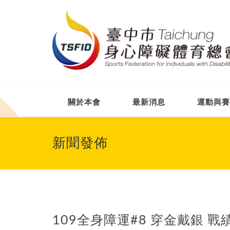
關於本會
最新消息
運動與賽
新聞發佈
109全身障運#8 穿金戴銀 戰績