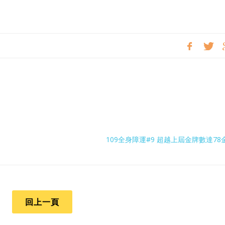
109全身障運#9 超越上屆金牌數達78金
回上一頁