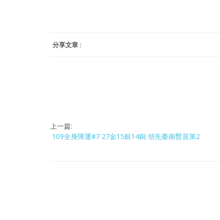
分享文章 :
上一篇:
109全身障運#7 27金15銀14銅 領先臺南暫居第2