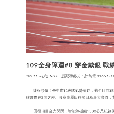
109全身障運#8 穿金戴銀 戰
109.11.28(六) 18:00 新聞聯絡人：許均意 0972-1211
捷報頻傳！臺中市代表隊氣勢萬鈞，截至目前戰績5
牌數僅在3面之差。各賽事屬田徑項目為最大豐收，共
田徑項目金光閃閃，智能障礙組1500公尺紀錄保