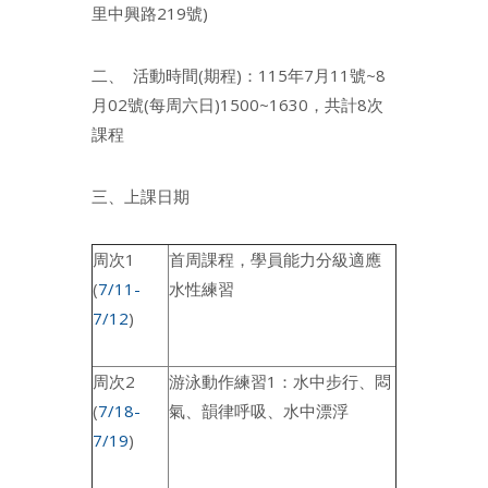
里中興路219號)
二、 活動時間(期程)：115年7月11號~8
月02號(每周六日)1500~1630，共計8次
課程
三、上課日期
周次1
首周課程，學員能力分級適應
(
7/11-
水性練習
7/12
)
周次2
游泳動作練習1：水中步行、悶
(
7/18-
氣、韻律呼吸、水中漂浮
7/19
)