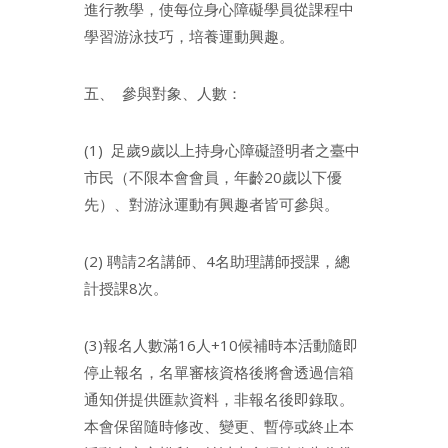
進行教學，使每位身心障礙學員從課程中
學習游泳技巧，培養運動興趣。
五、 參與對象、人數：
(1) 足歲9歲以上持身心障礙證明者之臺中
市民（不限本會會員，年齡20歲以下優
先）、對游泳運動有興趣者皆可參與。
(2) 聘請2名講師、4名助理講師授課，總
計授課8次。
(3)報名人數滿16人+10候補時本活動隨即
停止報名，名單審核資格後將會透過信箱
通知併提供匯款資料，非報名後即錄取。
本會保留隨時修改、變更、暫停或終止本