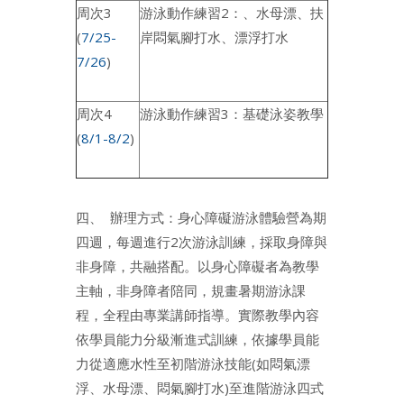
周次3
游泳動作練習2：、水母漂、扶
(
7/25-
岸悶氣腳打水、漂浮打水
7/26
)
周次4
游泳動作練習3：基礎泳姿教學
(
8/1-8/2
)
四、 辦理方式：身心障礙游泳體驗營為期
四週，每週進行2次游泳訓練，採取身障與
非身障，共融搭配。以身心障礙者為教學
主軸，非身障者陪同，規畫暑期游泳課
程，全程由專業講師指導。實際教學內容
依學員能力分級漸進式訓練，依據學員能
力從適應水性至初階游泳技能(如悶氣漂
浮、水母漂、悶氣腳打水)至進階游泳四式