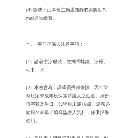
(4) 繳費：由本會主動通知錄取與將以E-
mail通知繳費。
七、 事前準備與注意事項：
(1) 請著游泳服裝，並攜帶蛙鏡、泳帽、
毛巾、水。
(2) 本會會為上課學員投保保險，因金管
會規定未成年投保需監護人之姓名、身份
證字號及生日，如學員未滿18歲，請務必
於報名表單上填寫監護人資料，僅供投保
使用。
(3) 為確保上課秩序與學員出席控管，如