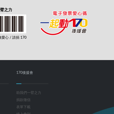
一臂之力
心 / 請捐 170
170後援會
助我們一臂之力
捐款徵信
表單下載
線上會刊