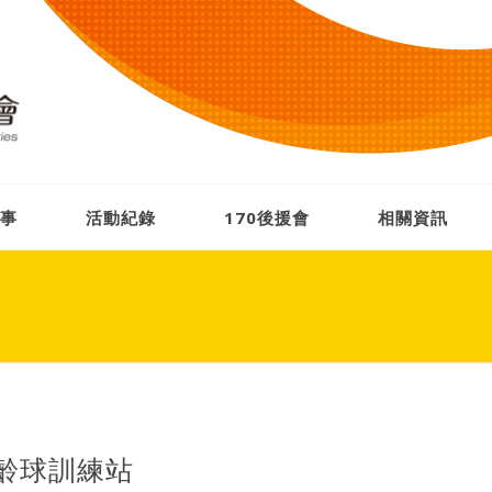
事
活動紀錄
170後援會
相關資訊
齡球訓練站