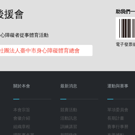
後援會
助我們
身心障礙者從事體育活動
電子發票做愛
社團法人臺中市身心障礙體育總會
關於本會
最新消息
運動與賽事
本會宗旨
競賽活動
單項委員會
會徽介紹
活動訊息
長期計畫
組織章程
訓練講習
賽事行事曆
理監事名單
新聞發佈
友善據點