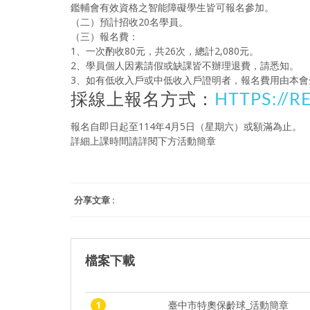
鑑輔會有效資格之智能障礙學生皆可報名參加。
（二）預計招收20名學員。
（三）報名費：
1、一次酌收80元，共26次，總計2,080元。
2、學員個人因素請假或缺課皆不辦理退費，請悉知。
3、如有低收入戶或中低收入戶證明者，報名費用由本會
採線上報名方式：
HTTPS://
報名自即日起至114年4月5日（星期六）或額滿為止。
詳細上課時間請詳閱下方活動簡章
分享文章 :
檔案下載
1
臺中市特奧保齡球_活動簡章