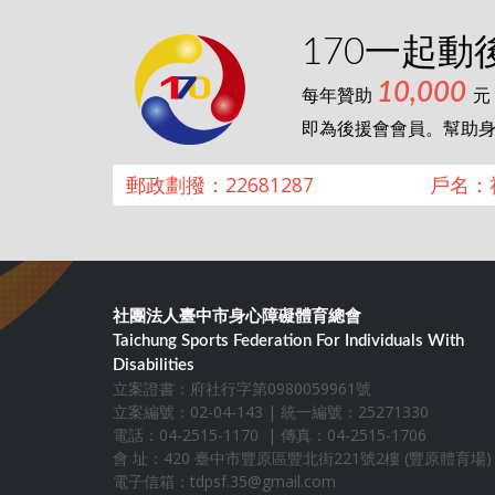
170一起動
10,000
每年贊助
元
即為後援會會員。幫助
郵政劃撥：22681287
戶名：
社團法人臺中市身心障礙體育總會
Taichung Sports Federation For Individuals With
Disabilities
立案證書：府社行字第0980059961號
立案編號：02-04-143 | 統一編號：25271330
電話：04-2515-1170 | 傳真：04-2515-1706
會 址：420 臺中市豐原區豐北街221號2樓 (豐原體育場)
電子信箱：
tdpsf.35@gmail.com