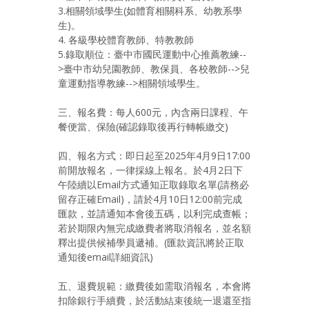
3.相關領域學生(如體育相關科系、幼教系學
生)。
4. 各級學校體育教師、特教教師
5.錄取順位：臺中市國民運動中心推薦教練--
>臺中市幼兒園教師、教保員、各校教師-->兒
童運動指導教練-->相關領域學生。
三、報名費：每人600元，內含兩日課程、午
餐便當、保險(確認錄取後再行轉帳繳交)
四、報名方式：即日起至2025年4月9日17:00
前開放報名，一律採線上報名。於4月2日下
午陸續以Email方式通知正取錄取名單(請務必
留存正確Email)，請於4月10日12:00前完成
匯款，並請通知本會後五碼，以利完成查帳；
若於期限內無完成繳費者將取消報名，並名額
釋出提供候補學員遞補。(匯款資訊將於正取
通知後email詳細資訊)
五、退費規範：繳費後如需取消報名，本會將
扣除銀行手續費，於活動結束後統一退還至指