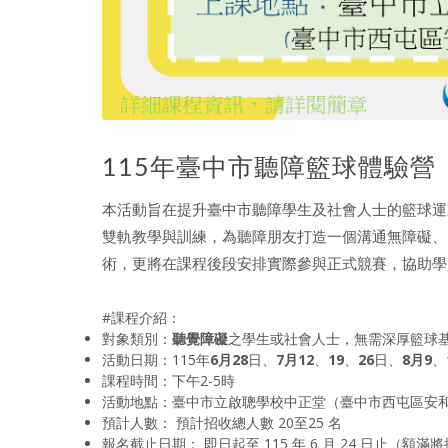
115年臺中市聽障籃球體驗營
本活動旨在提升臺中市聽障學生及社會人士的籃球運
雙軌教學與訓練，為聽障朋友打造一個溝通無障礙、
術，更將在課程後段安排實際參與正式競賽，協助學
#課程介紹：
對象類別：
聽覺障礙
之學生或社會人士，無需深厚籃球基
活動日期：115年
6月28
日、
7月12
、
19
、
26
日、
8月9
、
課程時間：下午2-5時
活動地點：臺中市立啟聰學校中正堂（臺中市西屯區安和
預計人數： 預計招收總人數 20至25 名
報名截止日期： 即日起至 115 年 6 月 24 日止（額