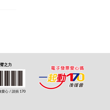
一臂之力
心 / 請捐 170