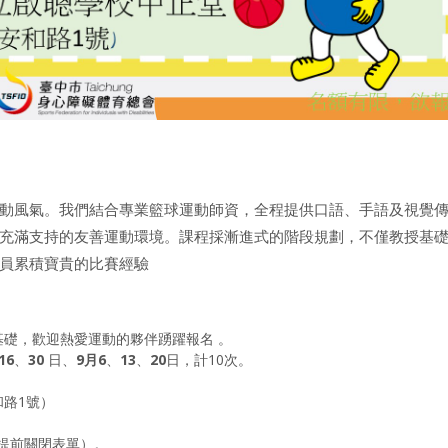
動風氣。我們結合專業籃球運動師資，全程提供口語、手語及視覺
充滿支持的友善運動環境。課程採漸進式的階段規劃，不僅教授基
員累積寶貴的比賽經驗
礎，歡迎熱愛運動的夥伴踴躍報名 。
16
、
30
日、
9月6
、
13
、
20
日，計10次。
路1號）
滿將提前關閉表單）。