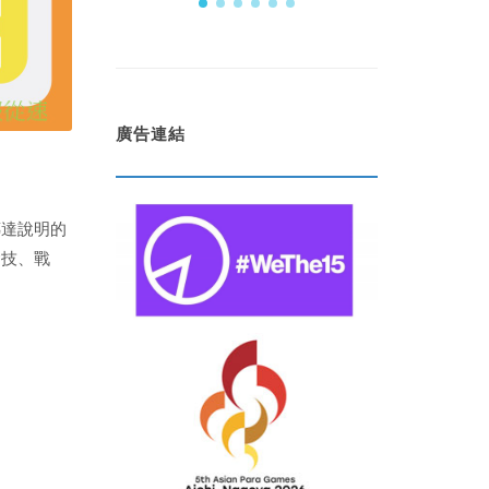
廣告連結
傳達說明的
礎技、戰