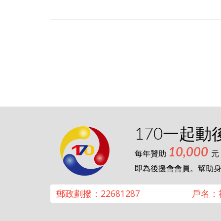
170一起動
10,000
每年贊助
元
即為後援會會員。幫助
郵政劃撥：22681287
戶名：