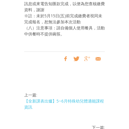
訊息或來電告知匯款完成，以便為您查核繳費
資料，謝謝
※註：未於5月15日(五)前完成繳費者視同未
完成報名，恕無法參加本次活動
（八）注意事項：請自備個人使用餐具，活動
中供餐時不提供碗筷。
上一篇:
【全新課表出爐】5~6月特殊幼兒體適能課程
資訊
下一篇: