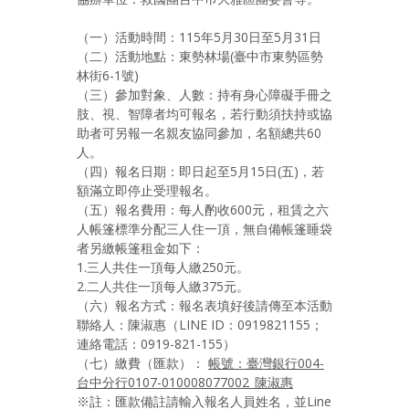
（一）活動時間：115年5月30日至5月31日
（二）活動地點：東勢林場(臺中市東勢區勢
林街6-1號)
（三）參加對象、人數：持有身心障礙手冊之
肢、視、智障者均可報名，若行動須扶持或協
助者可另報一名親友協同參加，名額總共60
人。
（四）報名日期：即日起至5月15日(五)，若
額滿立即停止受理報名。
（五）報名費用：每人酌收600元，租賃之六
人帳篷標準分配三人住一頂，無自備帳篷睡袋
者另繳帳篷租金如下：
1.三人共住一頂每人繳250元。
2.二人共住一頂每人繳375元。
（六）報名方式：報名表填好後請傳至本活動
聯絡人：陳淑惠（LINE ID：0919821155；
連絡電話：0919-821-155）
（七）繳費（匯款）：
帳號：臺灣銀行004-
台中分行0107-010008077002_陳淑惠
※註：匯款備註請輸入報名人員姓名，並Line