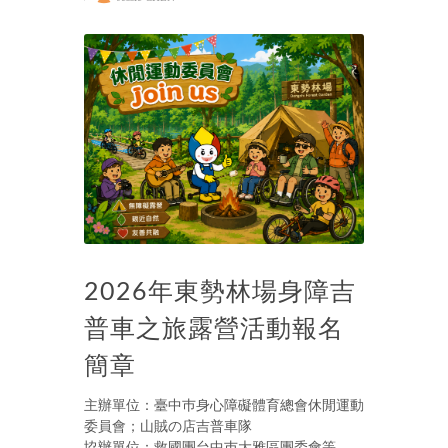
2026年東勢林場身障吉
普車之旅露營活動報名
簡章
主辦單位：臺中巿身心障礙體育總會休閒運動
委員會；山賊の店吉普車隊
協辦單位：救國團台中巿大雅區團委會等。