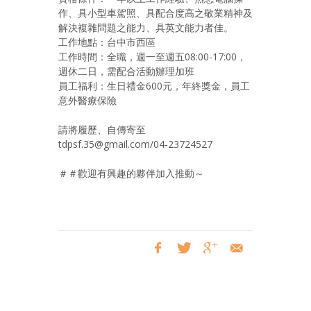
作、具小型車駕照、具配合度高之敬業精神及
解決複雜問題之能力、具英文能力者佳。
工作地點：台中市西區
工作時間：全職，週一至週五08:00-17:00，
週休二日，需配合活動辦理加班
員工福利：生日禮金600元，年終獎金，員工
意外醫療保險
請將履歷、自傳寄至
tdpsf.35@gmail.com/04-23724527
＃＃歡迎有興趣的夥伴加入推動～